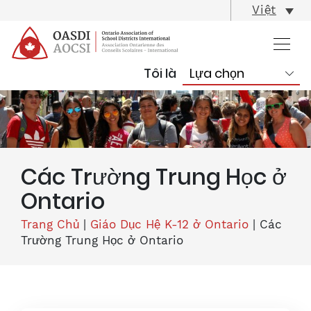
skip
Việt
content
Tôi là
Các Trường Trung Học ở
Ontario
Trang Chủ
|
Giáo Dục Hệ K-12 ở Ontario
|
Các
Trường Trung Học ở Ontario