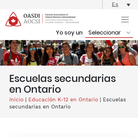
skip
Es
content
Yo soy un
Escuelas secundarias
en Ontario
Inicio
|
Educación K-12 en Ontario
|
Escuelas
secundarias en Ontario