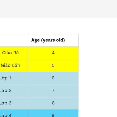
Age (years old)
 Giáo Bé
4
 Giáo Lớn
5
Lớp 1
6
Lớp 2
7
Lớp 3
8
Lớp 4
9