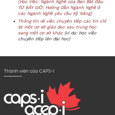
(Học Việc: Ngành Nghề của Bạn Bắt Đầu
TỪ BÂY GIỜ: Hướng Dẫn Ngành Nghề ở
các Ngành Nghề yêu cầu Kỹ Năng)
Thông tin về việc chuyển tiếp các tín chỉ
từ một cơ sở giáo dục sau trung học
sang một cơ sở khác
(ví dụ: học việc
chuyển tiếp lên đại học)
Thành viên của CAPS-I