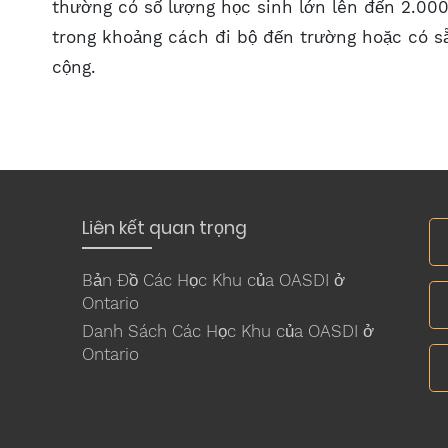
thường có số lượng học sinh lớn lên đến 2.00
trong khoảng cách đi bộ đến trường hoặc có s
cộng.
Liên kết quan trọng
Bản Đồ Các Học Khu của OASDI ở
Ontario
Danh Sách Các Học Khu của OASDI ở
Ontario