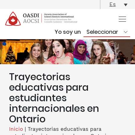
skip
Es
content
Yo soy un
Trayectorias
educativas para
estudiantes
internacionales en
Ontario
Inicio
|
Trayectorias educativas para