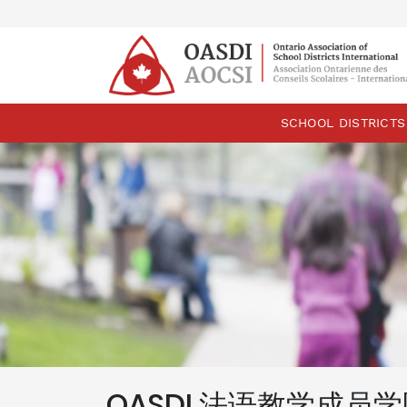
skip
content
SCHOOL DISTRICTS
OASDI 法语教学成员