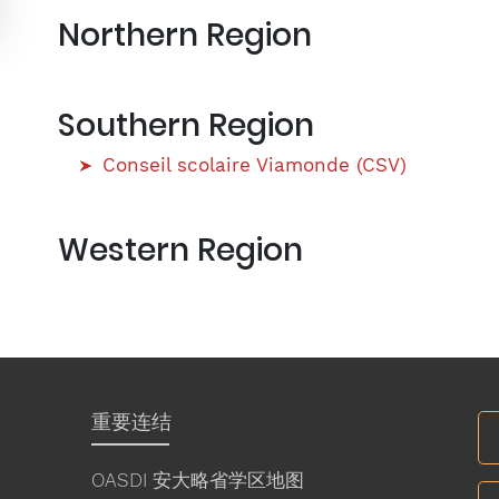
Northern Region
Southern Region
Conseil scolaire Viamonde (CSV)
Western Region
重要连结
OASDI 安大略省学区地图