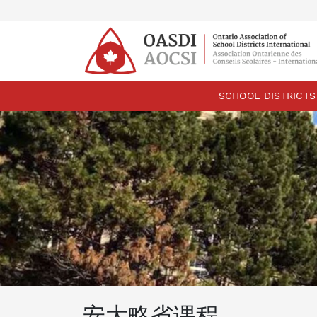
skip
content
SCHOOL DISTRICTS
安大略省课程