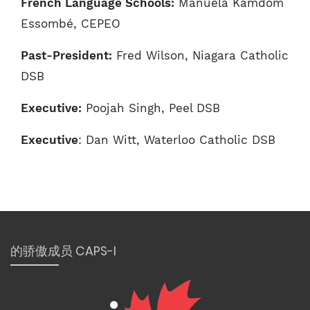
French Language Schools:
Manuela Kamdom
Essombé, CEPEO
Past-President:
Fred Wilson, Niagara Catholic
DSB
Executive:
Poojah Singh, Peel DSB
Executive
: Dan Witt, Waterloo Catholic DSB
的骄傲成员 CAPS-I